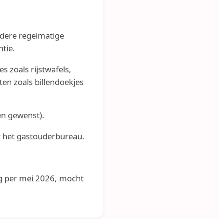
ndere regelmatige
ntie.
s zoals rijstwafels,
en zoals billendoekjes
en gewenst).
r het gastouderbureau.
dag per mei 2026, mocht