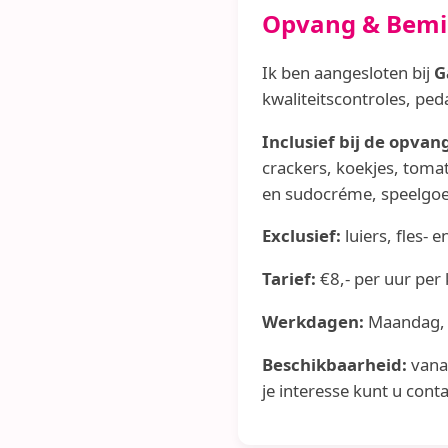
Opvang & Bemi
Ik ben aangesloten bij
G
kwaliteitscontroles, ped
Inclusief bij de opvan
crackers, koekjes, toma
en sudocréme, speelgoe
Exclusief:
luiers, fles-
Tarief:
€8,- per uur per
Werkdagen:
Maandag, 
Beschikbaarheid:
vanaf
je interesse kunt u con