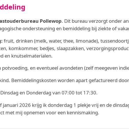
ddeling
astouderbureau Pollewop
. Dit bureau verzorgt onder a
agogische ondersteuning en bemiddeling bij ziekte of vaka
g:
fruit, drinken (melk, water, thee, limonade), tussendoortje
ten, komkommer, bedjes, slaapzakken, verzorgingsproduct
d en knutselmaterialen.
 en potvoeding, en eventueel avondeten (zelf meegeven indi
 kind. Bemiddelingskosten worden apart gefactureerd doo
Dinsdag en Donderdag van 07:00 tot 17:30.
 januari 2026 krijg ik donderdag 1 plekje vrij en de dins
tact met mij opnemen voor een kennismaking.